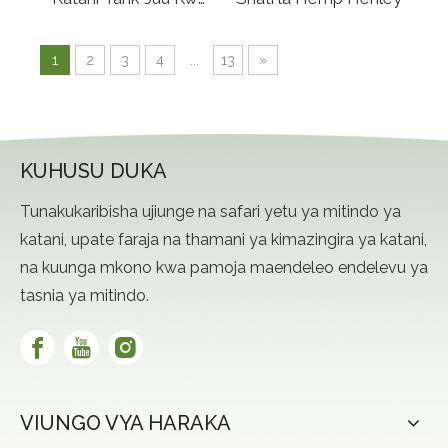
Wanawake
1
2
3
4
...
13
»
KUHUSU DUKA
Tunakukaribisha ujiunge na safari yetu ya mitindo ya
katani, upate faraja na thamani ya kimazingira ya katani,
na kuunga mkono kwa pamoja maendeleo endelevu ya
tasnia ya mitindo.
VIUNGO VYA HARAKA