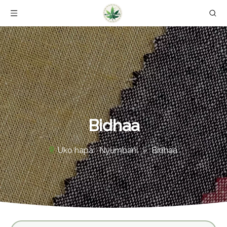
Bidhaa
Uko hapa:
Nyumbani
»
Bidhaa