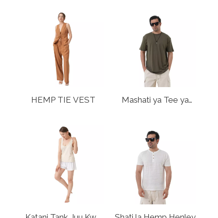
HEMP TIE VEST
Mashati ya Tee ya
Katani
Katani Tank Juu Kwa
Shati la Hemp Henley